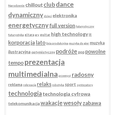
dance
club
chillout
Narodzenie
dynamiczny
elektronika
dzieci
energetyczny
full version
futurystyczny
high technology
it
gitara
guitar
futurystyka
gry
korporacja
lato
muzyka
linia produkcyjna
muzyka do gier
podróże
powolne
ilustracyjna
pop
optymistyczny
prezentacja
tempo
multimedialna
radosny
przemysł
relaks
sport
reklama
rekreacja
robotyka
syntezatory
technologia
technologia cyfrowa
wakacje
wesoły
zabawa
telekomunikacja