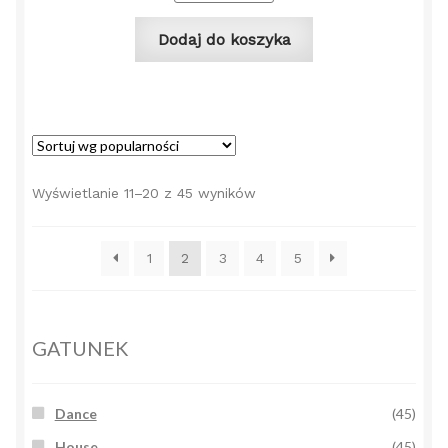
Dodaj do koszyka
Posortowane
Wyświetlanie 11–20 z 45 wyników
według
popularności
1
2
3
4
5
GATUNEK
Dance
(45)
House
(45)