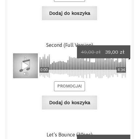
Dodaj do koszyka
Second (Full Version)
Pierwotna
Aktua
49,00
zł
39,00
zł
cena
cena
wynosiła:
wynos
0:00
4:34
49,00 zł.
39,00 
PROMOCJA!
Dodaj do koszyka
Let’s Bounce (30sec)