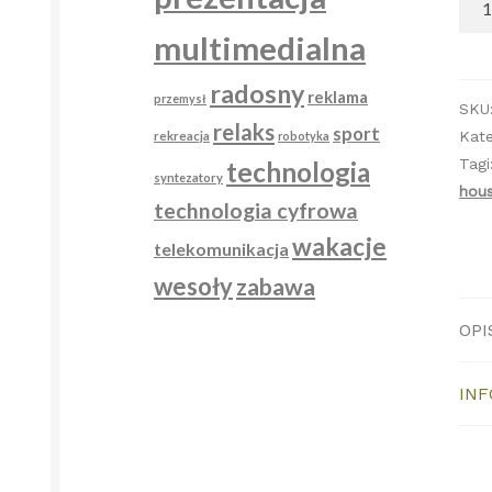
Dee
multimedialna
Hou
&
radosny
reklama
przemysł
Spo
SKU
relaks
sport
(Ful
Kate
rekreacja
robotyka
Vers
Tagi
technologia
syntezatory
hou
technologia cyfrowa
wakacje
telekomunikacja
wesoły
zabawa
OPI
IN