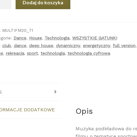
Dodaj do koszyka
p
se
rt
:
MULTIFM20_71
l
gorie:
Dance
,
House
,
Technologia
,
WSZYSTKIE GATUNKI
ion)
:
club
,
dance
,
deep house
,
dynamiczny
,
energetyczny
,
full version
se
,
rekreacja
,
sport
,
technologia
,
technologia cyfrowa
S
Opis
FORMACJE DODATKOWE
Muzyka podkładowa do rek
filmu o tematyce sportowe