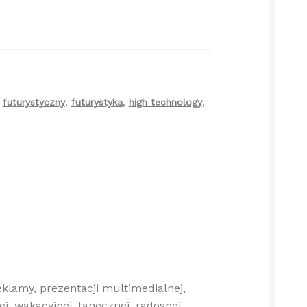
,
futurystyczny
,
futurystyka
,
high technology
,
lamy, prezentacji multimedialnej,
j, wakacyjnej, tanecznej, radosnej,