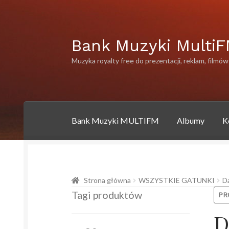
Przejdź
Przejdź
Bank Muzyki Multi
do
do
Muzyka royalty free do prezentacji, reklam, filmów
nawigacji
treści
Bank Muzyki MULTIFM
Albumy
K
Strona główna
Albumy
Artysci
Bank muzyki 
Strona główna
WSZYSTKIE GATUNKI
D
Polityka prywatności
Polityka prywatności
P
Tagi produktów
PR
D