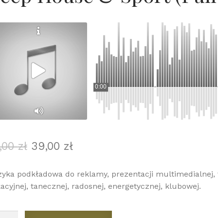
0:00
Pierwotna
Aktualna
,00
zł
39,00
zł
cena
cena
wynosiła:
wynosi:
yka podkładowa do reklamy, prezentacji multimedialnej, 
49,00 zł.
39,00 zł.
acyjnej, tanecznej, radosnej, energetycznej, klubowej.
ć