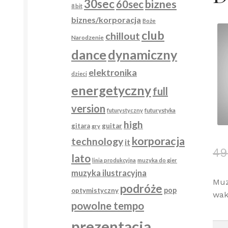
30sec
biznes
60sec
8 bit
biznes/korporacja
Boże
club
chillout
Narodzenie
dance
dynamiczny
elektronika
dzieci
energetyczny
full
version
futurystyka
futurystyczny
high
gitara
guitar
gry
korporacja
technology
it
49
lato
linia produkcyjna
muzyka do gier
muzyka ilustracyjna
Muz
podróże
pop
optymistyczny
wak
powolne tempo
prezentacja
iloś