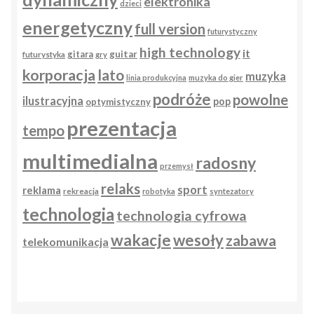
elektronika
dzieci
energetyczny
full version
futurystyczny
high technology
it
gitara
guitar
futurystyka
gry
korporacja
lato
muzyka
linia produkcyjna
muzyka do gier
podróże
powolne
ilustracyjna
pop
optymistyczny
prezentacja
tempo
multimedialna
radosny
przemysł
relaks
sport
reklama
rekreacja
robotyka
syntezatory
technologia
technologia cyfrowa
wakacje
wesoły
zabawa
telekomunikacja