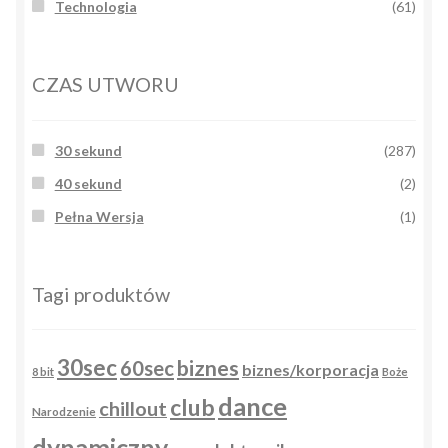
Technologia
(61)
CZAS UTWORU
30 sekund
(287)
40 sekund
(2)
Pełna Wersja
(1)
Tagi produktów
30sec
biznes
60sec
biznes/korporacja
8 bit
Boże
dance
club
chillout
Narodzenie
dynamiczny