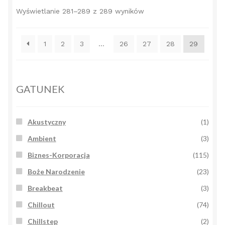
Posortowane
Wyświetlanie 281–289 z 289 wyników
według
popularności
1
2
3
…
26
27
28
29
GATUNEK
Akustyczny
(1)
Ambient
(3)
Biznes-Korporacja
(115)
Boże Narodzenie
(23)
Breakbeat
(3)
Chillout
(74)
Chillstep
(2)