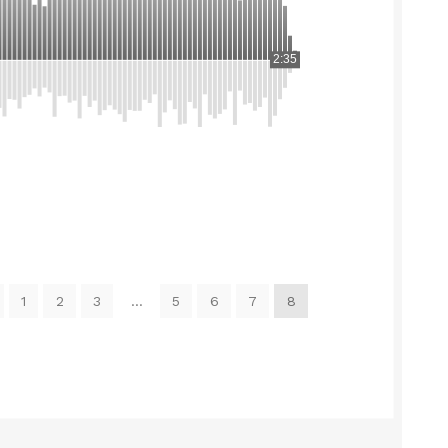
2:35
rtowane
1
2
3
…
5
6
7
8
ug
arności