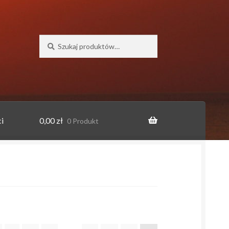
Szukaj:
Szukaj
i
0,00
zł
0 Produkt
o