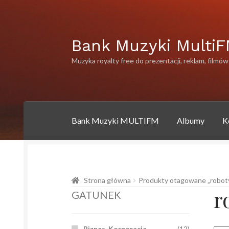
Przejdź
Przejdź
Bank Muzyki Multi
do
do
Muzyka royalty free do prezentacji, reklam, filmów
nawigacji
treści
Bank Muzyki MULTIFM
Albumy
K
Strona główna
Albumy
Artysci
Bank muzyki 
Strona główna
Produkty otagowane „robot
Polityka prywatności
Polityka prywatności
P
r
GATUNEK
Biznes-Korporacja
(12)