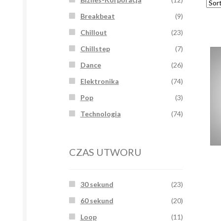
Breakbeat
(9)
Chillout
(23)
Chillstep
(7)
Dance
(26)
Elektronika
(74)
Pop
(3)
Technologia
(74)
CZAS UTWORU
30 sekund
(23)
60 sekund
(20)
Loop
(11)