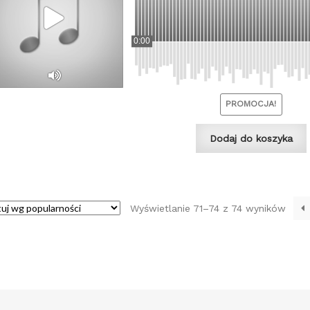
0:00
PROMOCJA!
Dodaj do koszyka
Poso
Wyświetlanie 71–74 z 74 wyników
wedł
popul