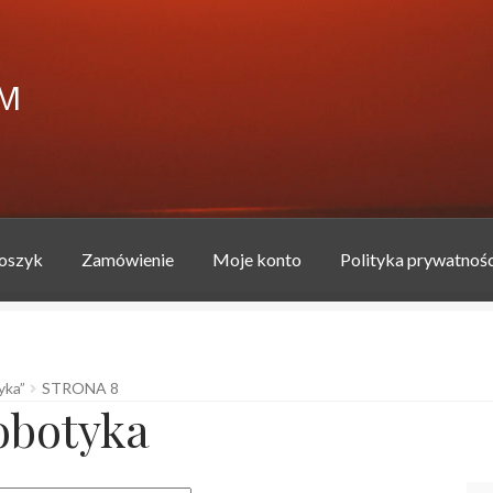
FM
oszyk
Zamówienie
Moje konto
Polityka prywatnośc
produkcyjnej MULTIFM
Blog
jakubszymanski
Koszyk
Moje kont
yka”
STRONA 8
rzykładowa strona
Zamówienie
obotyka