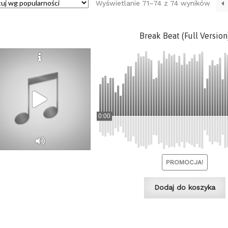
Poso
Wyświetlanie 71–74 z 74 wyników
wedł
popul
Break Beat (Full Version
0:00
PROMOCJA!
Dodaj do koszyka