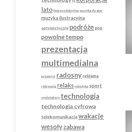
lato
linia produkcyjna
muzyka do gier
muzyka ilustracyjna
podróże
pop
optymistyczny
powolne tempo
prezentacja
multimedialna
radosny
reklama
przemysł
relaks
sport
rekreacja
robotyka
technologia
syntezatory
technologia cyfrowa
wakacje
telekomunikacja
wesoły
zabawa