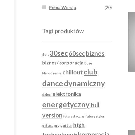
Pełna Wersja
(20)
Tagi produktów
30sec
biznes
60sec
8 bit
biznes/korporacja
Boże
club
chillout
Narodzenie
dance
dynamiczny
elektronika
dzieci
energetyczny
full
version
futurystyka
futurystyczny
high
gitara
guitar
gry
korporacja
technology
it