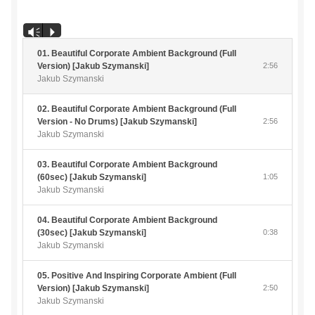
Koszyk
Odtwarzacz
Vm
P
plików
Moje konto
dźwiękowych
01. Beautiful Corporate Ambient Background (Full
Version) [Jakub Szymanski]
2:56
Polityka prywatności
Jakub Szymanski
02. Beautiful Corporate Ambient Background (Full
Polityka prywatności
Version - No Drums) [Jakub Szymanski]
2:56
Jakub Szymanski
Przykładowa strona
03. Beautiful Corporate Ambient Background
(60sec) [Jakub Szymanski]
1:05
Zamówienie
Jakub Szymanski
04. Beautiful Corporate Ambient Background
(30sec) [Jakub Szymanski]
0:38
Jakub Szymanski
05. Positive And Inspiring Corporate Ambient (Full
Version) [Jakub Szymanski]
2:50
Jakub Szymanski