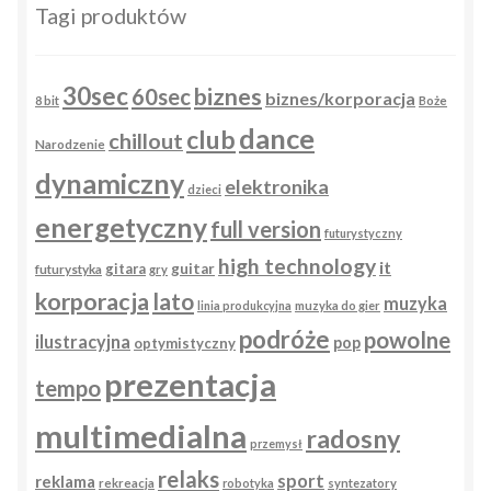
Tagi produktów
30sec
biznes
60sec
biznes/korporacja
8 bit
Boże
dance
club
chillout
Narodzenie
dynamiczny
elektronika
dzieci
energetyczny
full version
futurystyczny
high technology
it
gitara
guitar
futurystyka
gry
korporacja
lato
muzyka
linia produkcyjna
muzyka do gier
podróże
powolne
ilustracyjna
pop
optymistyczny
prezentacja
tempo
multimedialna
radosny
przemysł
relaks
sport
reklama
rekreacja
robotyka
syntezatory