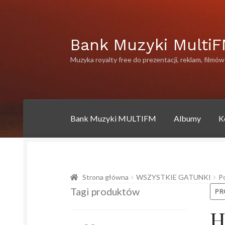
Przejdź
Przejdź
Bank Muzyki Multi
do
do
Muzyka royalty free do prezentacji, reklam, filmów
nawigacji
treści
Bank Muzyki MULTIFM
Albumy
K
Strona główna
Albumy
Artysci
Bank muzyki 
Strona główna
WSZYSTKIE GATUNKI
P
Polityka prywatności
Polityka prywatności
P
Tagi produktów
PR
H