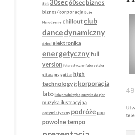
30sec
biznes
60sec
8 bit
biznes/korporacja
Boże
club
chillout
Narodzenie
dance
dynamiczny
elektronika
dzieci
energetyczny
full
version
futurystyka
futurystyczny
high
gitara
guitar
gry
korporacja
technology
it
49
lato
linia produkcyjna
muzyka do gier
muzyka ilustracyjna
Utw
podróże
pop
optymistyczny
tel
powolne tempo
prezentacja
iloś