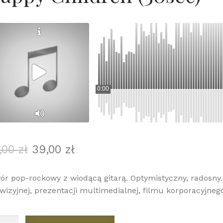
0:00
Pierwotna
Aktualna
,00
zł
39,00
zł
cena
cena
wynosiła:
wynosi:
ór pop-rockowy z wiodącą gitarą. Optymistyczny, radosny.
49,00 zł.
39,00 zł.
ewizyjnej, prezentacji multimedialnej, filmu korporacyjneg
ć