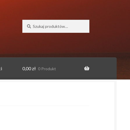
Szukaj:
Szukaj
i
0,00
zł
0 Produkt
o