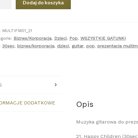
Dodaj do koszyka
py
ldren
sec)
:
MULTIFM01_21
gorie:
Biznes/Korporacja
,
Dzieci
,
Pop
,
WSZYSTKIE GATUNKI
:
30sec
,
biznes/korporacja
,
dzieci
,
guitar
,
pop
,
prezentacja multim
S
Opis
FORMACJE DODATKOWE
Muzyka gitarowa do prezen
21. Happy Children (30sec