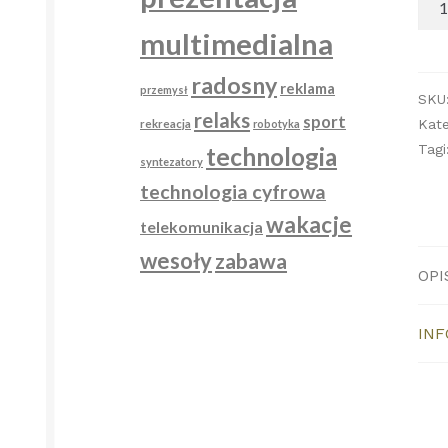
Hap
multimedialna
Chi
(30
radosny
reklama
przemysł
SKU
relaks
sport
Kate
rekreacja
robotyka
Tagi
technologia
syntezatory
technologia cyfrowa
wakacje
telekomunikacja
wesoły
zabawa
OPI
IN