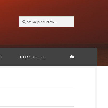
Szukaj:
Szukaj
i
0,00
zł
0 Produkt
o