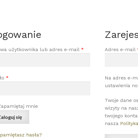
ogowanie
Zarejes
Wymagane
wa użytkownika lub adres e-mail
*
Adres e-mail
Wymagane
ło
*
Na adres e-ma
ustawienia no
Twoje dane os
Zapamiętaj mnie
wizyty na nas
twojego konta
aloguj się
nasza
Polityk
 pamiętasz hasła?