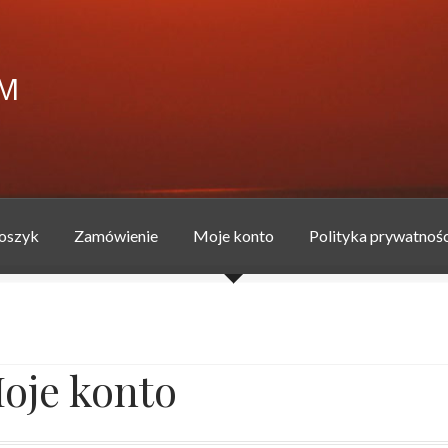
FM
oszyk
Zamówienie
Moje konto
Polityka prywatnośc
produkcyjnej MULTIFM
Blog
jakubszymanski
Koszyk
Moje kont
rzykładowa strona
Zamówienie
oje konto