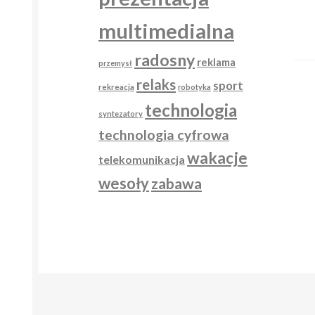
multimedialna
radosny
reklama
przemysł
relaks
sport
rekreacja
robotyka
technologia
syntezatory
technologia cyfrowa
wakacje
telekomunikacja
wesoły
zabawa