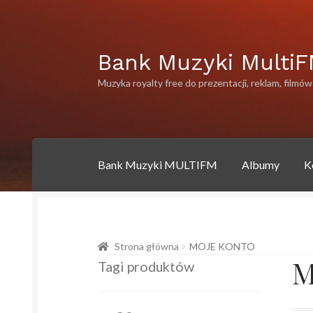
Przejdź
Przejdź
Bank Muzyki Multi
do
do
Muzyka royalty free do prezentacji, reklam, filmów
nawigacji
treści
Bank Muzyki MULTIFM
Albumy
K
Strona główna
Albumy
Artysci
Bank muzyki 
Strona główna
MOJE KONTO
Polityka prywatności
Polityka prywatności
P
M
Tagi produktów