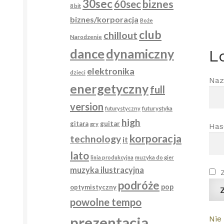
30sec
biznes
60sec
8 bit
biznes/korporacja
Boże
club
chillout
Narodzenie
dance
dynamiczny
L
elektronika
dzieci
Naz
energetyczny
full
version
futurystyka
futurystyczny
high
gitara
guitar
gry
Has
korporacja
technology
it
lato
linia produkcyjna
muzyka do gier
muzyka ilustracyjna
podróże
pop
optymistyczny
Z
powolne tempo
prezentacja
Nie