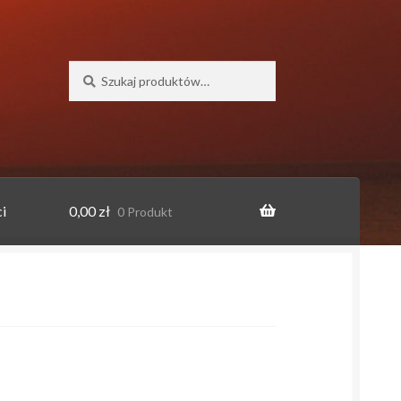
Szukaj:
Szukaj
i
0,00
zł
0 Produkt
o