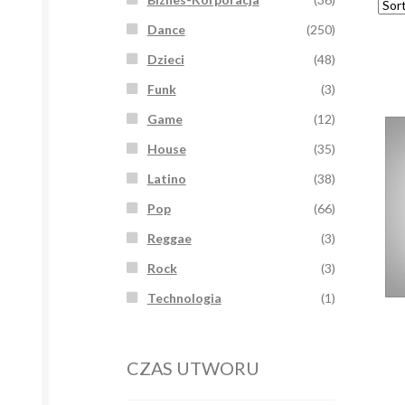
Dance
(250)
Dzieci
(48)
Funk
(3)
Game
(12)
House
(35)
Latino
(38)
Pop
(66)
Reggae
(3)
Rock
(3)
Technologia
(1)
CZAS UTWORU