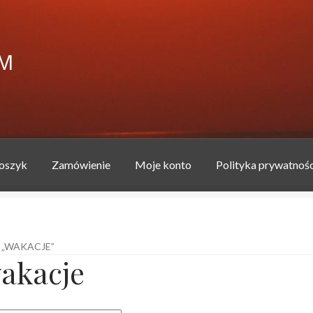
FM
oszyk
Zamówienie
Moje konto
Polityka prywatnośc
produkcyjnej MULTIFM
Blog
jakubszymanski
Koszyk
Moje kont
„WAKACJE”
rzykładowa strona
Zamówienie
akacje