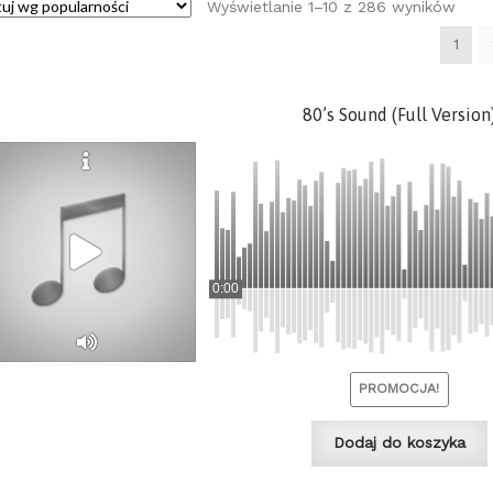
Poso
Wyświetlanie 1–10 z 286 wyników
wedł
1
popu
80’s Sound (Full Version
0:00
PROMOCJA!
Dodaj do koszyka