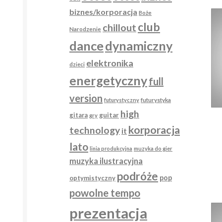
biznes/korporacja
Boże
club
chillout
Narodzenie
dance
dynamiczny
elektronika
dzieci
energetyczny
full
version
futurystyka
futurystyczny
high
gitara
guitar
gry
korporacja
technology
it
lato
linia produkcyjna
muzyka do gier
muzyka ilustracyjna
podróże
pop
optymistyczny
powolne tempo
prezentacja