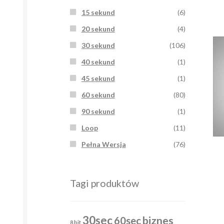
15 sekund
(6)
20 sekund
(4)
30 sekund
(106)
40 sekund
(1)
45 sekund
(1)
60 sekund
(80)
90 sekund
(1)
Loop
(11)
Pełna Wersja
(76)
Tagi produktów
30sec
biznes
60sec
8 bit