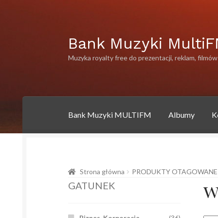
Przejdź
Przejdź
Bank Muzyki Multi
do
do
Muzyka royalty free do prezentacji, reklam, filmów
nawigacji
treści
Bank Muzyki MULTIFM
Albumy
K
Strona główna
Albumy
Artysci
Bank muzyki 
Strona główna
PRODUKTY OTAGOWANE 
Polityka prywatności
Polityka prywatności
P
w
GATUNEK
Biznes-Korporacja
(36)