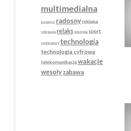
multimedialna
radosny
reklama
przemysł
relaks
sport
rekreacja
robotyka
technologia
syntezatory
technologia cyfrowa
wakacje
telekomunikacja
wesoły
zabawa