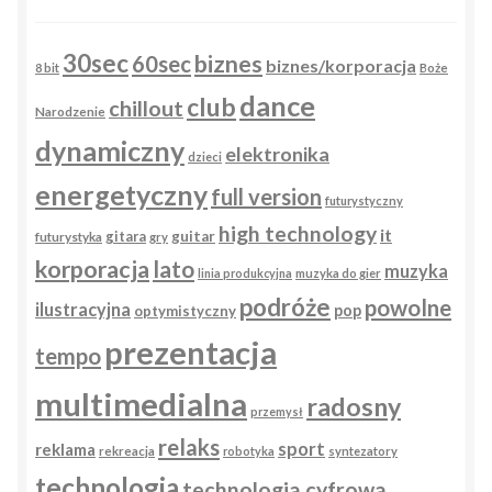
30sec
biznes
60sec
biznes/korporacja
8 bit
Boże
dance
club
chillout
Narodzenie
dynamiczny
elektronika
dzieci
energetyczny
full version
futurystyczny
high technology
it
gitara
guitar
futurystyka
gry
korporacja
lato
muzyka
linia produkcyjna
muzyka do gier
podróże
powolne
ilustracyjna
pop
optymistyczny
prezentacja
tempo
multimedialna
radosny
przemysł
relaks
sport
reklama
rekreacja
robotyka
syntezatory
technologia
technologia cyfrowa