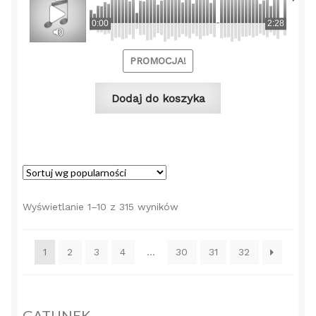
wynosiła:
wynos
0:00
2:28
49,00 zł.
39,00 
PROMOCJA!
Dodaj do koszyka
Posortowane
Wyświetlanie 1–10 z 315 wyników
według
popularności
1
2
3
4
…
30
31
32
GATUNEK