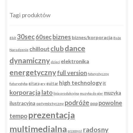
Tagi produktów
30sec
biznes
60sec
biznes/korporacja
8 bit
Boże
dance
club
chillout
Narodzenie
dynamiczny
elektronika
dzieci
energetyczny
full version
futurystyczny
high technology
it
gitara
guitar
futurystyka
gry
korporacja
lato
muzyka
linia produkcyjna
muzyka do gier
podróże
powolne
ilustracyjna
pop
optymistyczny
prezentacja
tempo
multimedialna
radosny
przemysł