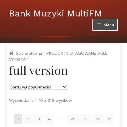
Przejdź
Przejdź
Bank Muzyki MultiFM
do
do
nawigacji
treści
Menu
Strona główna
Strona główna
PRODUKTY OTAGOWANE „FULL
Albumy
VERSION”
full version
Artysci
Bank muzyki produkcyjnej MULTIFM
Blog
Posortowane
Wyświetlanie 1–10 z 216 wyników
według
jakubszymanski
popularności
1
2
3
4
…
20
21
22