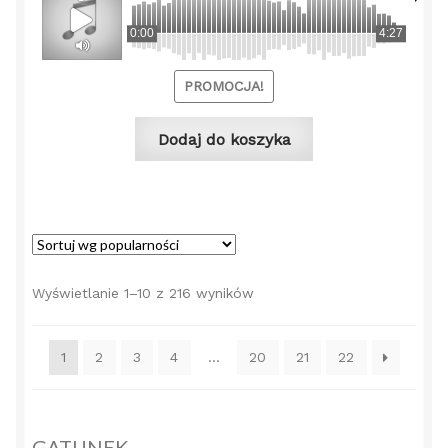
wynosiła:
wynos
0:00
4:27
49,00 zł.
39,00 
PROMOCJA!
Dodaj do koszyka
Posortowane
Wyświetlanie 1–10 z 216 wyników
według
popularności
1
2
3
4
…
20
21
22
GATUNEK