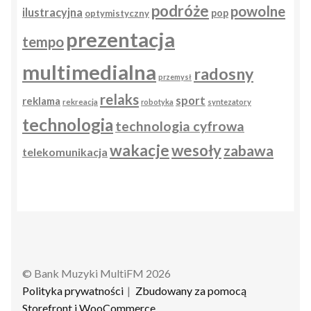
podróże
powolne
ilustracyjna
pop
optymistyczny
prezentacja
tempo
multimedialna
radosny
przemysł
relaks
sport
reklama
rekreacja
robotyka
syntezatory
technologia
technologia cyfrowa
wakacje
wesoły
zabawa
telekomunikacja
© Bank Muzyki MultiFM 2026
Polityka prywatności
Zbudowany za pomocą
Storefront i WooCommerce
.