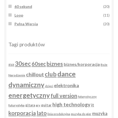
60 sekund
(20)
Loop
(11)
Pełna Wersja
(20)
Tagi produktów
30sec
biznes
60sec
biznes/korporacja
8 bit
Boże
dance
club
chillout
Narodzenie
dynamiczny
elektronika
dzieci
energetyczny
full version
futurystyczny
high technology
it
gitara
guitar
futurystyka
gry
korporacja
lato
muzyka
linia produkcyjna
muzyka do gier