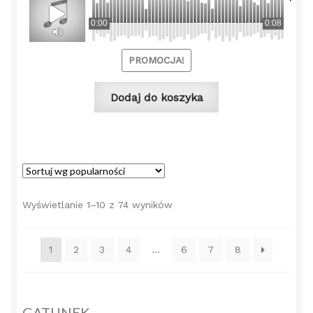
wynosiła:
wynos
0:00
0:08
49,00 zł.
39,00 
PROMOCJA!
Dodaj do koszyka
Posortowane
Wyświetlanie 1–10 z 74 wyników
według
popularności
1
2
3
4
…
6
7
8
GATUNEK