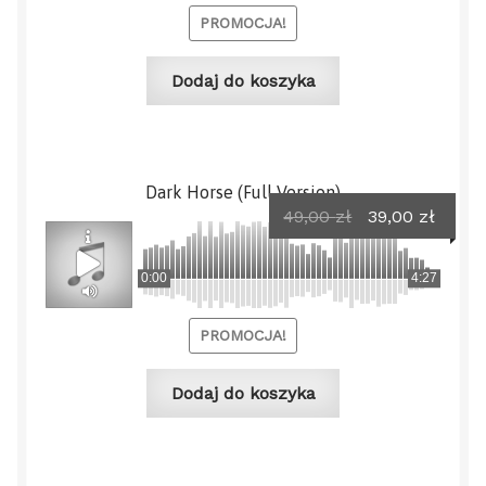
PROMOCJA!
Dodaj do koszyka
Dark Horse (Full Version)
Pierwotna
Aktua
49,00
zł
39,00
zł
cena
cena
wynosiła:
wynos
0:00
4:27
49,00 zł.
39,00 
PROMOCJA!
Dodaj do koszyka