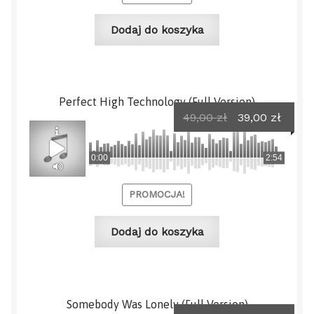
Dodaj do koszyka
Perfect High Technology (Full Version)
Pierwotna
Aktua
49,00
zł
39,00
zł
cena
cena
wynosiła:
wynos
0:00
2:54
49,00 zł.
39,00 
PROMOCJA!
Dodaj do koszyka
Somebody Was Lonely (Full Version)